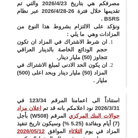
مصرفكم هي بتاريخ
23
/
4
/2026 والتي تم
تقديمها خلال فترة
26
-
28
/
4
/2026 عبر نظام
.
BSRS
ونؤكد على الالتزام بشروط هذا النوع من
المزادات وهي ما يلي :
ان شرط الاشتراك في المزاد ان تكون
حجم الودائع الخاصة بالدينار العراقي
تتجاوز (50) مليار دينار.
ان يكون الحد الادنى لمبلغ الاشتراك في
المزاد (50) مليار دينار وبحد اعلى (500)
مليار .
استناداً الى اعمامنا المرقم 123/34 في
2026/3/31 نود اعلامكم بانه قد تم
اعلان مزاد
حوالات البنك المركزي
المرقم (
W508
) بأجل
(
7
) أيام وبفائدة (5.25 %) وسيكون تاريخ تنفيذ
المزاد في يوم
الثلاثاء
الموافق
12
/
05
/2026