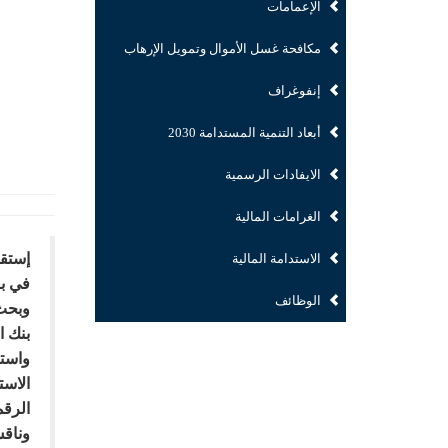
الإعمامات
مكافحة غسل الأموال وتمويل الإرهاب
إنفوغراف
أبعاد التنمية المستدامة 2030
الايفادات الرسمية
الغرامات المالية
الاستدامة المالية
في بغ
الوظائف
وبحث 
بنك ال
واستع
الاست
الرقم
وناقش