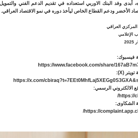
، أبدى وفد البنك الاوربي استعداده في تقديم الدعم الفني والتمويل
صاد الأخضر ودعم القطاع الخاص ليأخذ دوره في نمو الاقتصاد العراقي.
 المركزي العراقي
ب الإعلامي
 فيسبوك:
https://www.facebook.com/share/167aB7m
تويتر (
X
):
https://x.com/cbiraq?t=7EEt0MhfLaj5XEGg0S3GXA&
ع الالكتروني الرسمي:
/
https://c
 الشكاوى:
/
https://complaint.app.c