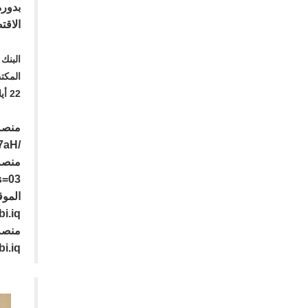
بدوره
الاقت
البنك
المكت
22 أيار 2025
منصة
7aH/
منصة 
s=03
الموق
bi.iq
منصة
bi.iq