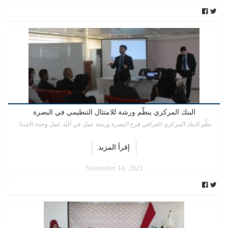
البنك المركزي ينظّم ورشة للامتثال التنظيمي في البصرة
نظَّم البنك المركزي العراقي فرع البصرة ورشة عمل في آليَّة عمل وحدة الامتثا .
إقرأ المزيد
November 14, 2021