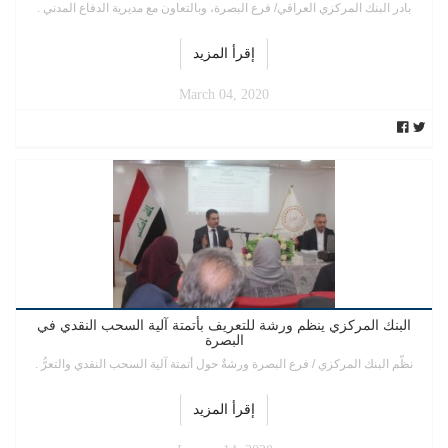
بادر البنك المركزي العراقي/ فرع البصرة، وبالتعاون مع مديرية الدفاع المدني .
إقرأ المزيد
March 04, 2020
البنك المركزي ينظم ورشة للتعريف بأتمتة آلية السحب النقدي في
البصرة
نظّم البنك المركزي / فرع البصرة ورشةٌ حول أتمتة آلية السحب النقدي والتعرُّ .
إقرأ المزيد