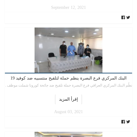
September 12, 2021
البنك المركزي فرع البصرة ينظم حملة لتلقيح منتسبيه ضد كوفيد 19
نظّم البنك المركزي العراقي فرع البصرة حملة تلقيح ضد جائحة كورونا شملت موظف .
إقرأ المزيد
August 03, 2021