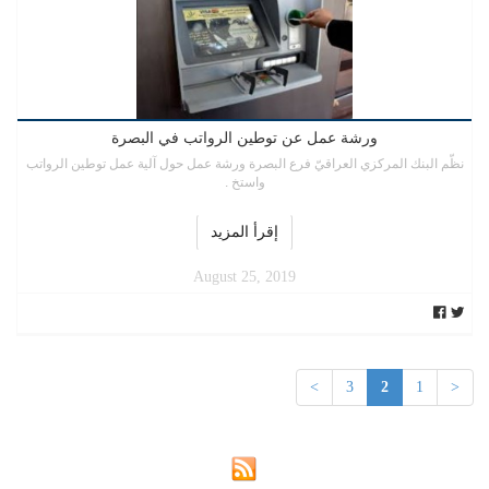
ورشة عمل عن توطين الرواتب في البصرة
نظّم البنك المركزي العراقيّ فرع البصرة ورشة عمل حول آلية عمل توطين الرواتب
واستخ .
إقرأ المزيد
August 25, 2019
>
3
2
1
<