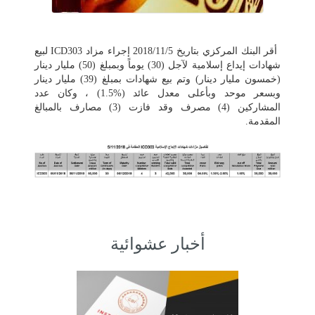
أقر البنك المركزي بتاريخ
5
/
11
/
2018
إجراء مزاد
ICD303
لبيع
شهادات إيداع إسلامية لآجل (
30
) يوماً وبمبلغ (
50
) مليار دينار
(خمسون مليار دينار) وتم بيع شهادات بمبلغ (39) مليار دينار
وبسعر موحد وبأعلى معدل عائد (
%
1.5) ، وكان عدد
المشاركين (4) مصرف وقد فازت (3) مصارف بالمبالغ
المقدمة.
أخبار عشوائية