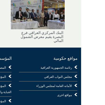
البنك المركزي العراقي فرع
البصرة يقيم معرض الشمول
المالي
مواقع حكومية
المؤسسا
رئاسة الجمهورية العراقية
المص
مجلس النواب العراقي
المؤس
الأمانه العامة لمجلس الوزراء
المؤس
الجباية وا
مواقع اخرى
المؤس