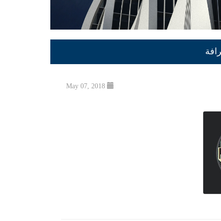
افة
May 07, 2018