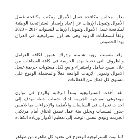
يعلن مجلس مكافحة غسل الأموال ومكتب مكافحة غسل
الأموال وتمويل الإرهاب عن إعداد وإصدار الستراتيجية الوطنية
لمكافحة غسل الأموال وتمويل الإرهاب للسنوات 2017 – 2020
وفقاً للمتطلبات الدولية وهي تعد اول ستراتيجية في العراق
بهذا الخصوص .
وقد تضمنت رؤية شاملة وإدراك عميق لكافة العوامل
والظروف التي تحيط بهذه الجريمة في كافة القطاعات من
خلال مسح شامل واستقراء واسع لكل مستويات جريمة غسل
الاموال وتمويل الإرهاب الواقعة فعلاً والمحتملة الوقوع على
مستوى كل قطاع من القطاعات .
لقد أخذت الستراتيجية بمبدأ الرقابة والردع في توازن
موضوعي لمواجهة الجريمة لذلك شملت خطة تهدف إلى
احداث تغيرات في السياسات والأنظمة والإجراءات بما يلامس
جذور المسببات ويخلق بيئة عمل تضيق الخناق أمام مرتكبي
الجريمة وتؤدي بنفس الوقت إلى تعظيم الأدوار وزيادة الكفاءة
.
كما تبنت الستراتيجية الوضوح في تحديد كل ظاهرة من ظواهر