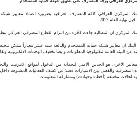
لمركزي العراقي يوجه المصارف على تطبيق شبكة حماية المستخدم
بنك المركزي العراقي كافة المصارف العراقية بضرورة اعتماد معايير شب
بل نهاية العام 2017 .
بنك المركزي ان المطالبة جاءت كجُزء من التزام القطاع المصرفي العراقي بتطبيق 
لبنك ان معايير شبكة حماية المستخدم والبالغة ستة عشر معياراً ممكن تلخيصه
 عن البيئة العامة لتكنولوجيا المعلومات وايضا تخفيف الهجمات الالكترونية ون
عايير الاخرى هو الحدس الامني للحماية من الدخول لمواقع الانترنيت والت
ية المصرفية والفصل بين الامتيازات فضلا عن كشف الفعاليات المشبوهة داخ
بة لحالات مختلفة (أخطاء وحوادث) ومشاركة المعلومات.