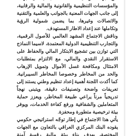
والمؤسسات التنظيمية والقانونية والمالية والرقابية،
إلى جانب الجهات المعنية بالجوانب والعلمية والتقنية
والاتصالات وغيرها، بما يضمن شمولية الرؤية
وتكاملها عند إعداد الاطار المستهدف.
وناقش الاجتماع المشهد العالمي للأصول الرقمية،
والتجارب التنظيمية الدولية المعتمدة، لاسيما النماذج
التي توازن بين تشجيع الابتكار المالي والحفاظ على
الاستقرار النقدي والمالي، مع الالتزام بمتطلبات
الامتثال ومكافحة غسل الأموال وتمويل الإرهاب
والحد من المخاطر وخصوصا المخاطر السيبرانية.
كما أكدت اللجنة أهمية إعداد تنظيم وطني يستند إلى
تعريفات واضحة وتصنيفات دقيقة، ويتبنى نهجاً
تدريجياً مرناً يراعي طبيعة المخاطر، ويعزز حماية
المتعاملين والشفافية ورفع كفاءة الخدمات، ويوفر
بيئة ترخيصية متطورة ومحفزة.
يأتي هذا الاجتماع في إطار توجّه استراتيجي حكومي
يقوده البنك المركزي العراقي بالتعاون مع الجهات
المختصة، بهدف بناء بيئة مالية رقمية آمنة