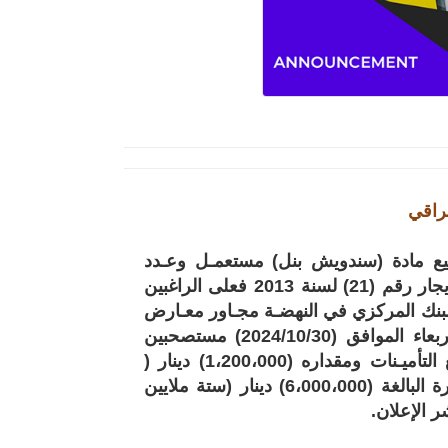
راقي
لبيع مادة (سندويش بنل) مستعمـل وعـدد
(مجموعة) تابع للبنك المركزي العـراقي بموجـب قـانون البيـع والإيجار رقم (21) لسنة 2013 فعلى الراغبين
للبنك المركزي في النهضـة مجـاور معـارض
النهضة وسيكون موعد المناداة الساعة العاشرة صباحاً ليــوم الأربعاء الموافق (2024/10/30) مستصحبين
معهم المستمسكــات الثـبوتية (الأصــل + نسخـة ملونـة) ومـبلـغ التأميـنات ومقداره (1،200،000) دينار (
مليون ومئتان ألف دينار) نقداً وذلك عن (20%) من القيمة المقدرة البالغة (6،000،000) دينار (ستة ملايين
 الإعلان.