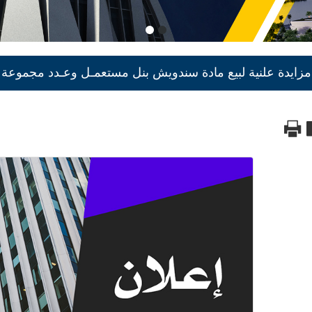
مزايدة علنية لبيع مادة سندويش بنل مستعمـل وعـدد مجموعة