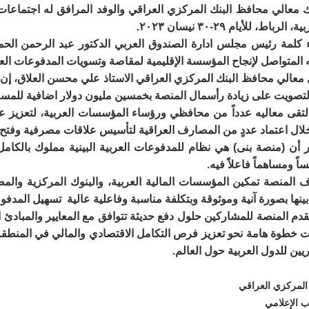
معالي محافظ البنك المركزي العراقي والوفد المرافق له اجتماعات ال
 الرباط، للأيام ٢٩-٣٠ نيسان ٢٠٢٣.
ء كلمة رئيس مجلس ادارة الصندوق العربي الدكتور عبد الرحمن الح
المتواصل لإنجاح المؤسسة الإقليمية لمقاصة وتسويات المدفوعات العرب
معالي محافظ البنك المركزي العراقي الاستاذ علي محسن العلاق، إن 
تصويت على زيادة رأسمال المنصة بخمسين مليون دولار اضافية للمساع
لتقى معاليه عدداً من محافظي ورؤساء المؤسسات العربية، لتعزيز ع
ال اعتماد عددٍ من المصارف العراقية لتأسيس علاقات مصرفية وفتح ف
 أن (منصة بنى) هي نظام للمدفوعات العربية البينية مملوك بالكامل 
ً ومساهماً فاعلاً فيه.
 المنصة تمكين المؤسسات المالية العربية، والبنوك المركزية والمص
بينها بصورة آنية وموثوقة وبتكلفة مناسبة وفاعلية عالية تسهيل المدفو
قدم المنصة للمشاركين حلول دفع حديثة تتوافق مع المعايير والمبادئ ال
خطوة هامة نحو تعزيز فرص التكامل الاقتصادي والمالي في المنطقة ال
ريين للدول العربية حول العالم.
 المركزي العراقي
ب الإعلامي