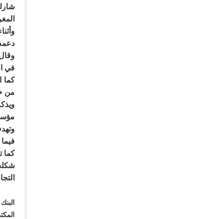
شارك 
المغربية،
وأثنا
دعمه 
وقال 
في ال
كما ا
من خل
ويذكر
مؤسسا
وتهدف
فيما 
كما ت
شكلت 
التجا
البنك
المكت