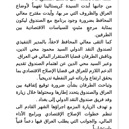
من جانبها أبدت السيدة كريستالينا تفهماً لأوضاع
العراق والظروف التي مر بها، وأيدت مقترح معالي
المحافظ بضرورة وجود برنامج مع الصندوق ليكون
بمثابة مرجعٍ مثبتٍ للسياسات الاقتصادية بين
الطرفين.
كما التقى معالي المحافظ لاحقاً، بالمدير التنفيذي
لصندوق النقد الدولي السيد محمود محي الدين،
وناقش الطرفان قضايا الاستقرار المالي في العراق.
وعبر السيد محي الدين عن اهتمام الصندوق تقديم
الدعم اللازم للعراق في قضايا الإصلاح الاقتصادي بما
يحقق ارتفاع وارداته غير النفطية تدريجياً .
وتباحث الطرفان بشأن ضرورة توقيع إتفاقية بين
العراق والصندوق يتحدد إطارها ومحتواها خلال زيارة
وفد فريق صندوق النقد الدولي إلى بغداد .
و تهدف الزيارة المزمع اجراؤها الشهر القادم الى
تنظم خطوات الإصلاح الإقتصادي وبرامج الأداء
المالي، والجوانب التي يطلب العراق فيها دعماً فنياً
واستشارياً.