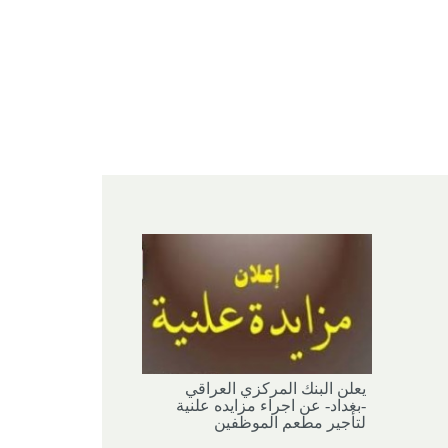
يعلن البنك المركزي العراقي
-بغداد- عن اجراء مزايده علنية
لتأجير مطعم الموظفين