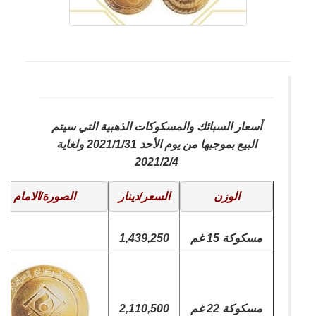
أسعار السبائك والمسكوكات الذهبية التي سيتم
البيع بموجبها من يوم الأحد 2021/1/31 ولغاية
2021/2/4
الوزن
السعر/دينار
الصورة/الامام
مسكوكة 15 غم
1,439,250
مسكوكة 22 غم
2,110,500