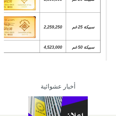
سبيكة 25 غم
2,259,250
سبيكة 50 غم
4,523,000
أخبار عشوائية