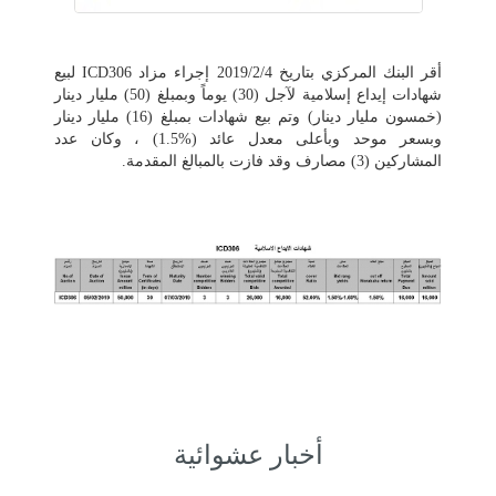
أقر البنك المركزي بتاريخ 2019/2/4 إجراء مزاد ICD306 لبيع
شهادات إيداع إسلامية لآجل (30) يوماً وبمبلغ (50) مليار دينار
(خمسون مليار دينار) وتم بيع شهادات بمبلغ (16) مليار دينار
وبسعر موحد وبأعلى معدل عائد (%1.5) ، وكان عدد
المشاركين (3) مصارف وقد فازت بالمبالغ المقدمة.
أخبار عشوائية