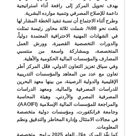
بهدف تحويل المركز إلى رافعة أداء استراتيجية
داعمة للإصلاح المصرفي وتنمية موارده البشرية.
وطرح أثناء الاجتماع أن نسبة تنفيذ الخطة المشار لها
بلغت نحو 98%، شملت ثلاثة محاور رئيسة تمثلت
في الشهادات المهنية الاحترافية المعتمدة دولياً،
والدورات التخصصية القصيرة، وورش العمل
المتخصصة، وبمشاركة واسعة من منتسبي
المصارف والمؤسسات المالية الحكومية والأهلية.
وفي سياق تعزيز التعاون الدولي، فعّل المركز أطر
تعاون مع عدد من المعاهد والمؤسسات التدريبية
الإقليمية والدولية الرصينة، من بينها معهد البحرين
للدراسات المصرفية والمالية، ومعهد الدراسات
المصرفية المصري والأردني، وهيئة المحاسبة
والمراجعة للمؤسسات المالية الإسلامية (AAOIFI)،
وجامعة فرانكفورت، ومؤسسات دولية متخصصة
في مجالات الامتثال وإدارة المخاطر والتدقيق ونظم
المعلومات.
كما نفّذ المركز خلال العام 2025 برامج متخصصة