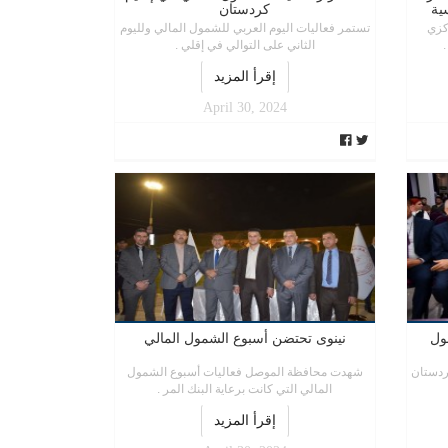
ية
كردستان
كزي
تستمر فعاليات اليوم العربي للشمول المالي ولليوم
الثاني على التوالي في إقلي .
إقرأ المزيد
April 30, 2024
ول
نينوى تحتضن أسبوع الشمول المالي
ردستان
شهدت محافظة الموصل فعاليات أسبوع الشمول
المالي التي كانت برعاية البنك المر .
إقرأ المزيد