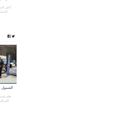
أعلن الب
الحساب
الشمول ا
نظم قسم 
العراقي