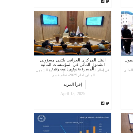
شمول
البنك المركزي العراقي يلتقي مسؤولي
الشمول المالي في المؤسسات المالية
المصرفية وغير المصرفية
لمالي
في إطار استعداداته لإطلاق فعاليات أسبوع الشمول
المالي لعام 2025، نظّم قسم .
إقرأ المزيد
April 13, 2025