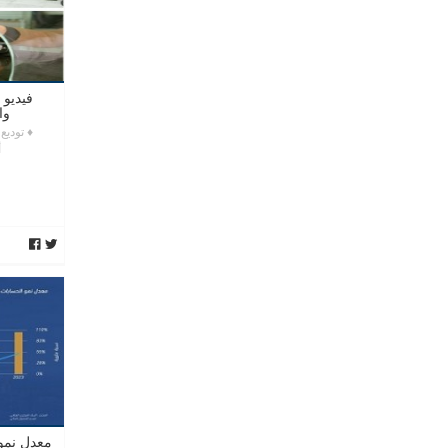
فيديو 
وا
♦ توديع
أ
معدل نمو