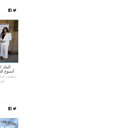
البنك 
أسبوع ال
انطلقت فعال
العراق، م