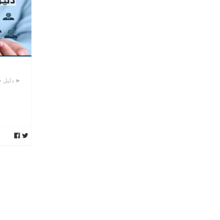
► دليل ح