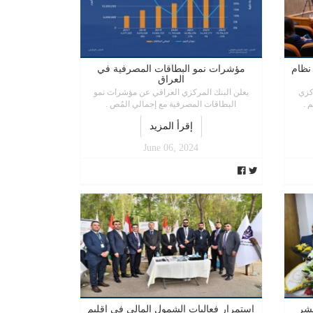
نظام
مؤشرات نمو البطاقات المصرفية في
العراق
كزي
يعلن البنك المركزي العراقي عن مؤشرات نمو
 .
البطاقات المصرفية مع إجمالي المُص .
إقرأ المزيد
June 06, 2024
نشر
استمرار فعاليات الشمول المالي في إقليم