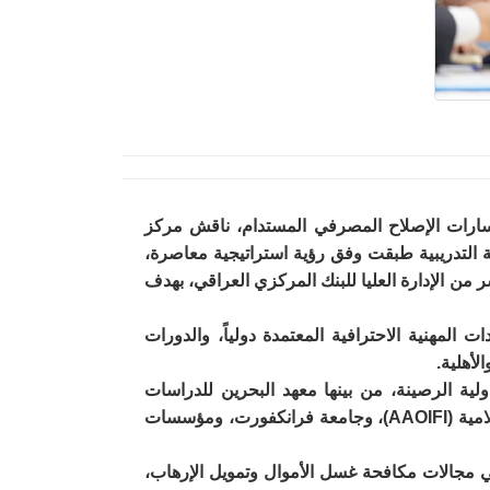
مسارات الإصلاح المصرفي المستدام، ناقش مركز
تور مصطفى منير، أن الخطة التدريبية طبقت وفق رؤية استراتيجية معاصرة،
FATF ومقررات بازل III ومعايير التقارير المالية الدولية IFRS، وبإشراف مباشر من الإدارة العليا للبنك المركزي العراقي، بهدف
 محاور رئيسة تمثلت في الشهادات المهنية الاحترافية المعتمدة دولياً، والدورات
لأهلية.
لية الرصينة، من بينها معهد البحرين للدراسات
المصرفية والمالية، ومعهد الدراسات المصرفية المصري والأردني، وهيئة المحاسبة والمراجعة للمؤسسات المالية الإسلامية (AAOIFI)، وجامعة فرانكفورت، ومؤسسات
حصول على شهادات مهنية دولية في مجالات مكافحة غسل الأموال وتمويل الإرهاب،