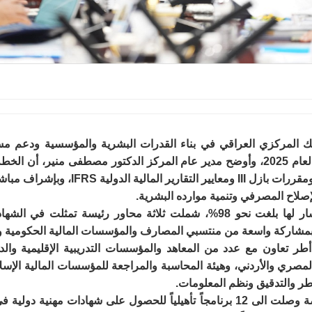
بنك المركزي العراقي في بناء القدرات البشرية والمؤسسية ودعم 
الدراسات المصرفية ما أنجز في خطته التدريبية لعام 2025، وأوضح مدير عام المركز الدك
وبما ينسجم مع متطلبات الامتثال لمعايير 
لإصلاح المصرفي وتنمية موارده البشرية.
وطرح أثناء الاجتماع أن نسبة تنفيذ الخطة المشار لها بلغت نحو 98%، شملت ثلاثة
شاركة واسعة من منتسبي المصارف والمؤسسات المالية الحكومية وا
طر تعاون مع عدد من المعاهد والمؤسسات التدريبية الإقليمية والدو
طر والتدقيق ونظم المعلومات.
كما نفّذ المركز خلال العام 2025 برامج متخصصة وصلت الى 12 برنامجاً تأهيلياً لل