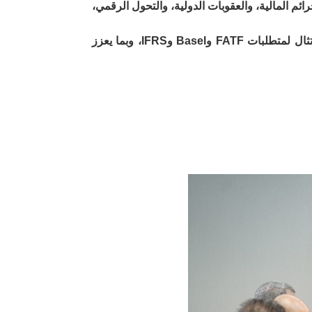
4 ورشة تخصصية في موضوعات تتعلق بالجرائم المالية، والعقوبات الدولية، والتحول الرقمي،
وتأتي هذه الجهود انسجاماً مع الإطار القانوني الناظم لعمل مركز الدراسات المصرفية ودوره في مواجهة تحديات الامتثال لمتطلبات FATF وBasel وIFRS، وبما يعزز